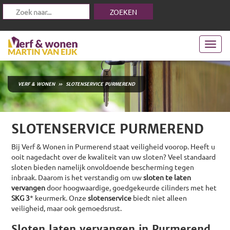
Toggl
navig
VERF & WONEN
» SLOTENSERVICE PURMEREND
SLOTENSERVICE PURMEREND
Bij Verf & Wonen in Purmerend staat veiligheid voorop. Heeft u
ooit nagedacht over de kwaliteit van uw sloten? Veel standaard
sloten bieden namelijk onvoldoende bescherming tegen
inbraak. Daarom is het verstandig om uw
sloten te laten
vervangen
door hoogwaardige, goedgekeurde cilinders met het
SKG 3
* keurmerk. Onze
slotenservice
biedt niet alleen
veiligheid, maar ook gemoedsrust.
Sloten laten vervangen in Purmerend