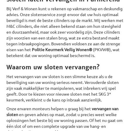
Bij Verf & Wonen kunt u rekenen op vakmanschap en deskundig
advies. Onze slotenservice zorgt ervoor dat uw huis optimaal
beveiligd is met de beste cilinders op de markt. Wij werken met
M&C cilinders, die niet alleen bekend staan om hun stevigheid
en duurzaamheid, maar ook zeer voordelig zijn. Deze cilinders
zijn voorzien van een stalen brug, wat ze extra bestand maakt
tegen inbraakpogingen. Bovendien voldoen ze aan de strenge
eisen van het
Politie Keurmerk Veilig Wonen®
(PKVW®), wat
betekent dat uw woning optimaal beschermd is.
Waarom uw sloten vervangen?
Het vervangen van uw sloten is een slimme keuze als u de
beveiliging van uw woning serieus neemt. Verouderde sloten
zijn vaak makkelijker te manipuleren, wat inbrekers vrij spel
geeft. Door te kiezen voor nieuwe sloten met het SKG 3*
keurmerk, verkleint u de kans op inbraak aanzienlijk.
Onze ervaren monteurs helpen u graag bij het
vervangen van
sloten
en geven advies op maat, zodat u precies weet welke
oplossingen het beste bij uw woning passen. Of het nu gaat om
één slot of om een complete upgrade van uw hang- en